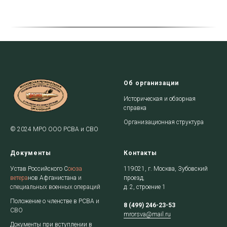
Об организации
Историческая и обзорная
справка
Организационная структура
© 2024 МРО ООО РСВА и СВО
Документы
Контакты
Устав Российского С
оюза
119021, г. Москва, Зубовский
ветера
нов
Афган
истана
и
проезд,
специальных военных операций
д. 2, строение 1
Положение о членстве в РСВА
и
8 (499) 246-23-53
СВО
mrorsva@mail.ru
Документы при вступлении в