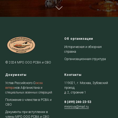
Об организации
Историческая и обзорная
справка
Организационная структура
© 2024 МРО ООО РСВА и СВО
Документы
Контакты
Устав Российского С
оюза
119021, г. Москва, Зубовский
ветера
нов
Афган
истана
и
проезд,
специальных военных операций
д. 2, строение 1
Положение о членстве в РСВА
и
8 (499) 246-23-53
СВО
mrorsva@mail.ru
Документы при вступлении в
члены МРО ООО РСВА
и СВО