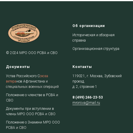
Об организации
Историческая и обзорная
справка
Организационная структура
© 2024 МРО ООО РСВА и СВО
Документы
Контакты
Устав Российского С
оюза
119021, г. Москва, Зубовский
ветера
нов
Афган
истана
и
проезд,
специальных военных операций
д. 2, строение 1
Положение о членстве в РСВА
и
8 (499) 246-23-53
СВО
mrorsva@mail.ru
Документы при вступлении в
члены МРО ООО РСВА
и СВО
Положение о Знамени МРО ООО
РСВ
А и СВО