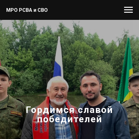
МРО РСВА и СВО
Гордимся славой
победителей