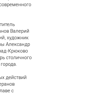
 современного
ститель
анов Валерий
ий, художник
ины Александр
град-Крюково
рь столичного
города.
ых действий
еранов
лаве с