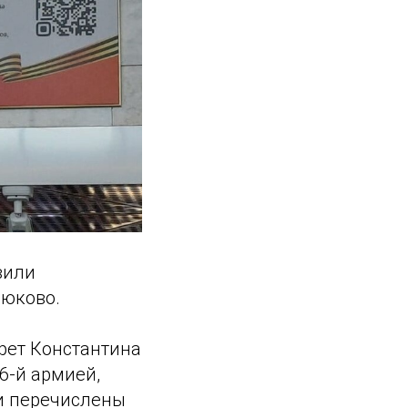
вили
рюково.
рет Константина
6-й армией,
 и перечислены