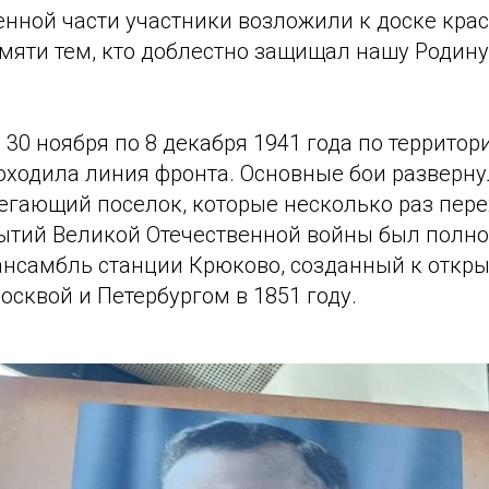
енной части участники возложили к доске крас
амяти тем, кто доблестно защищал нашу Родину
 30 ноября по 8 декабря 1941 года по террито
оходила линия фронта. Основные бои разверну
егающий поселок, которые несколько раз пере
обытий Великой Отечественной войны был полн
ансамбль станции Крюково, созданный к откр
сквой и Петербургом в 1851 году.