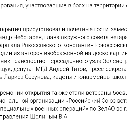
рования, участвовавшие в боях на территории
ткрытия присутствовали почетные гости: заме
ндр Чеботарев, глава окружного совета ветер
маршала Рокоссовского Константин Рокоссовск
 один из авторов изображенной на доске карт
ьник транспортно-пересадочного узла Зелено
ук, депутат МГД Андрей Титов, пресс-секрета
в Лариса Сосунова, кадеты и юнармейцы школ 
ремонии открытия также стали ветераны боев
иональной организации «Российский Союз вет
специальных военных операций» по ЗелАО во г
правления Шолиным В.А.