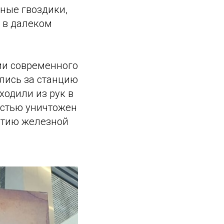
ные гвоздики,
 в далеком
рии современного
лись за станцию
ходили из рук в
остью уничтожен
ытию железной