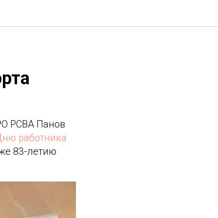
орта
РО РСВА Панов
Дню работника
кже 83-летию